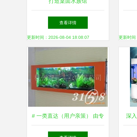
打造桌面水族馆
SereneScreen热带鱼屏保与
（48
查看详情
手机主题的超棒组合
更新时间：2026-08-04 18:08:07
更新时间：20
# 一类直达（用户亲策） 由专
深入
家提供的北京直接广州等多程