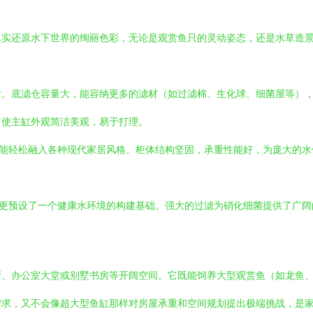
真实还原水下世界的绚丽色彩，无论是观赏鱼只的灵动姿态，还是水草造
计。底滤仓容量大，能容纳更多的滤材（如过滤棉、生化球、细菌屋等）
，使主缸外观简洁美观，易于打理。
，能轻松融入各种现代家居风格。柜体结构坚固，承重性能好，为庞大的
，更预设了一个健康水环境的构建基础。强大的过滤为硝化细菌提供了广
客厅、办公室大堂或别墅书房等开阔空间。它既能饲养大型观赏鱼（如龙鱼
需求，又不会像超大型鱼缸那样对房屋承重和空间规划提出极端挑战，是