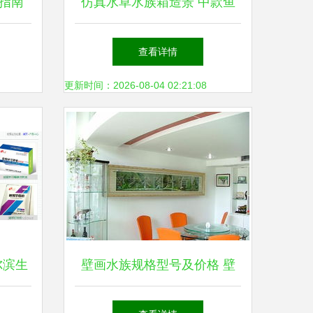
指南
仿真水草水族箱造景 中款鱼
析
缸装饰，景观与养护的完美平
查看详情
衡
更新时间：2026-08-04 02:21:08
尔滨生
壁画水族规格型号及价格 壁
8长春
画式水族箱 钠米净水宝 产品