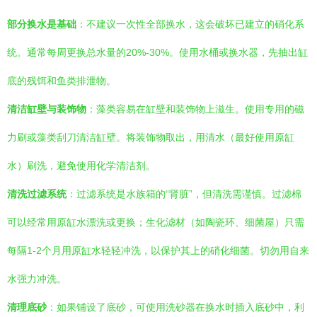
部分换水是基础
：不建议一次性全部换水，这会破坏已建立的硝化系
统。通常每周更换总水量的20%-30%。使用水桶或换水器，先抽出缸
底的残饵和鱼类排泄物。
清洁缸壁与装饰物
：藻类容易在缸壁和装饰物上滋生。使用专用的磁
力刷或藻类刮刀清洁缸壁。将装饰物取出，用清水（最好使用原缸
水）刷洗，避免使用化学清洁剂。
清洗过滤系统
：过滤系统是水族箱的“肾脏”，但清洗需谨慎。过滤棉
可以经常用原缸水漂洗或更换；生化滤材（如陶瓷环、细菌屋）只需
每隔1-2个月用原缸水轻轻冲洗，以保护其上的硝化细菌。切勿用自来
水强力冲洗。
清理底砂
：如果铺设了底砂，可使用洗砂器在换水时插入底砂中，利