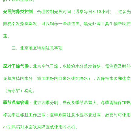
光照与藻类控制
：合理控制光照时间（通常每日8-10小时），过多光
照易引发藻类爆发。可以饲养一些清道夫、黑壳虾等工具生物帮助控
藻。
三、北京地区特别注意事项
应对干燥气候
：北京空气干燥，水族箱水分蒸发较快，需注意及时补
充蒸发掉的水分（添加困好的自来水或纯净水），以保持水位和盐度
（海水缸）稳定。
季节温差管理
：北京四季分明，昼夜及季节温差大。冬季需确保加热
棒功率足够且工作正常；夏季则需注意水温不要过高，必要时可使用
小型风扇对水面吹风降温或使用冷水机。